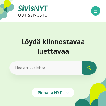
SivisNYT
Avaa 
Löydä kiinnostavaa
luettavaa
Hae artikkeleista
Pinnalla NYT