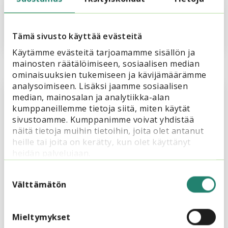
osallistu webinaariin 24.8.
Tämä sivusto käyttää evästeitä
Käytämme evästeitä tarjoamamme sisällön ja
mainosten räätälöimiseen, sosiaalisen median
ominaisuuksien tukemiseen ja kävijämäärämme
analysoimiseen. Lisäksi jaamme sosiaalisen
median, mainosalan ja analytiikka-alan
kumppaneillemme tietoja siitä, miten käytät
sivustoamme. Kumppanimme voivat yhdistää
näitä tietoja muihin tietoihin, joita olet antanut
heille tai joita on kerätty, kun olet käyttänyt
heidän palvelujaan.
25.5.2021
Pinnalla NYT
Suostumuksen
Ilmastoahdistus voi keventyä tiedolla,
valinta
Välttämätön
mielen hyvinvoinnilla ja luopumisella
Mieltymykset