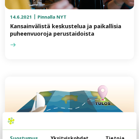
14.6.2021
Pinnalla NYT
Kansainvälistä keskustelua ja paikallisia
puheenvuoroja perustaidoista
10.6.2021
Pinnalla NYT
Suostumus
Yksityiskohdat
Tietoja
Katsaus sote-alan tulevaisuuteen –