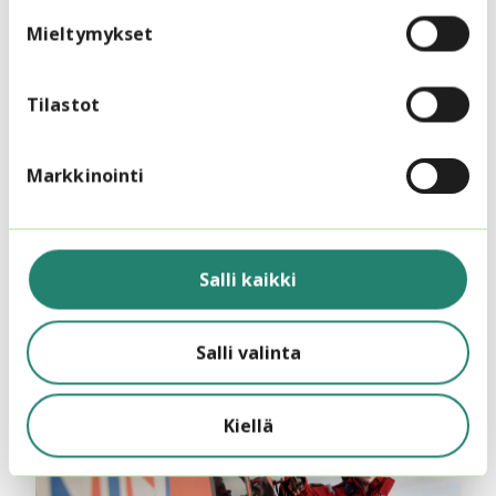
Mieltymykset
Tilastot
Markkinointi
20.8.2025
Järjestökoulutus
Koulutetut vapaaehtoiset vahvistavat
Suomen kriisivalmiutta
Salli kaikki
Salli valinta
Kiellä