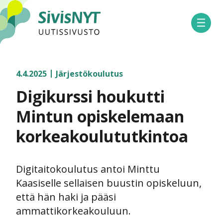
SivisNYT
Avaa 
4.4.2025
Järjestökoulutus
Digikurssi houkutti
Mintun opiskelemaan
korkeakoulututkintoa
Digitaitokoulutus antoi Minttu
Kaasiselle sellaisen buustin opiskeluun,
että hän haki ja pääsi
ammattikorkeakouluun.