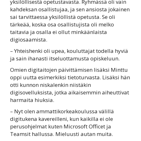
yksilöllisestä opetustavasta. Ryhmässä oli vain
kahdeksan osallistujaa, ja sen ansiosta jokainen
sai tarvittaessa yksilöllistä opetusta. Se oli
tärkeää, koska osa osallistujista oli melko
taitavia ja osalla ei ollut minkäänlaista
digiosaamista.
– Yhteishenki oli upea, kouluttajat todella hyviä
ja sain ihanasti itseluottamusta opiskeluun.
Omien digitaitojen päivittämisen lisäksi Minttu
oppi uutta esimerkiksi tietoturvasta. Lisäksi hän
otti kunnon niskalenkin niistäkin
digisovelluksista, jotka aikaisemmin aiheuttivat
harmaita hiuksia.
– Nyt olen ammattikorkeakoulussa välillä
digitukena kavereilleni, kun kaikilla ei ole
perusohjelmat kuten Microsoft Officet ja
Teamsit hallussa. Mieluusti autan muita.