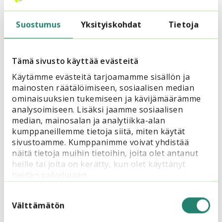
Lue myös
Suostumus
Yksityiskohdat
Tietoja
Tämä sivusto käyttää evästeitä
Käytämme evästeitä tarjoamamme sisällön ja
mainosten räätälöimiseen, sosiaalisen median
ominaisuuksien tukemiseen ja kävijämäärämme
analysoimiseen. Lisäksi jaamme sosiaalisen
median, mainosalan ja analytiikka-alan
kumppaneillemme tietoja siitä, miten käytät
7.6.2025
Järjestökoulutus
sivustoamme. Kumppanimme voivat yhdistää
Koulutukset rakentavat toimivampia
näitä tietoja muihin tietoihin, joita olet antanut
ja turvallisempia digitaitoja
heille tai joita on kerätty, kun olet käyttänyt
heidän palvelujaan.
Suostumuksen
valinta
Välttämätön