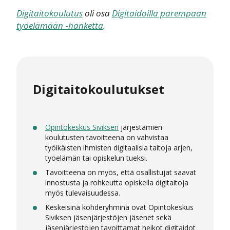
Digitaitokoulutus
oli osa
Digitaidoilla parempaan
työelämään ‑hanketta
.
Digitaitokoulutukset
Opintokeskus Siviksen
järjestämien
koulutusten tavoitteena on vahvistaa
työikäisten ihmisten digitaalisia taitoja arjen,
työelämän tai opiskelun tueksi.
Tavoitteena on myös, että osallistujat saavat
innostusta ja rohkeutta opiskella digitaitoja
myös tulevaisuudessa.
Keskeisinä kohderyhminä ovat Opintokeskus
Siviksen jäsenjärjestöjen jäsenet sekä
jäsenjärjestöjen tavoittamat heikot digitaidot