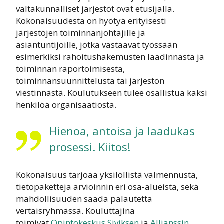
valtakunnalliset järjestöt ovat etusijalla.
Kokonaisuudesta on hyötyä erityisesti
järjestöjen toiminnanjohtajille ja
asiantuntijoille, jotka vastaavat työssään
esimerkiksi rahoitushakemusten laadinnasta ja
toiminnan raportoimisesta,
toiminnansuunnittelusta tai järjestön
viestinnästä. Koulutukseen tulee osallistua kaksi
henkilöä organisaatiosta.
Hienoa, antoisa ja laadukas
prosessi. Kiitos!
Kokonaisuus tarjoaa yksilöllistä valmennusta,
tietopaketteja arvioinnin eri osa-alueista, sekä
mahdollisuuden saada palautetta
vertaisryhmässä. Kouluttajina
toimivat
Opintokeskus Siviksen
ja
Allianssin