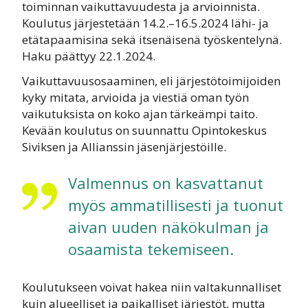
toiminnan vaikuttavuudesta ja arvioinnista.
Koulutus järjestetään 14.2.–16.5.2024 lähi- ja
etätapaamisina sekä itsenäisenä työskentelynä.
Haku päättyy 22.1.2024.
Vaikuttavuusosaaminen, eli järjestötoimijoiden
kyky mitata, arvioida ja viestiä oman työn
vaikutuksista on koko ajan tärkeämpi taito.
Kevään koulutus on suunnattu Opintokeskus
Siviksen ja Allianssin jäsenjärjestöille.
Valmennus on kasvattanut
myös ammatillisesti ja tuonut
aivan uuden näkökulman ja
osaamista tekemiseen.
Koulutukseen voivat hakea niin valtakunnalliset
kuin alueelliset ja paikalliset järjestöt, mutta