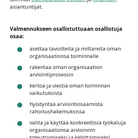
asiantuntijat.
Valmennukseen osallistuttuaan osallistuja
osaa:
asettaa tavoitteita ja mittareita oman
organisaationsa toiminnalle
rakentaa oman organisaation
arviointiprosessin
kertoa ja viestiä oman toiminnan
vaikutuksista
hyödyntää arviointiosaamista
rahoitushakemuksissa
valita ja käyttää konkreettisia työkaluja
organisaationsa arvioinnin
toteuttamiseksi ja kehittämiseksi