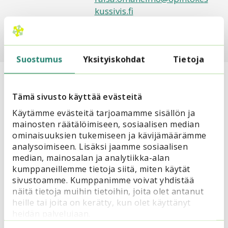
kussivis.fi
Suostumus
Yksityiskohdat
Tietoja
Lue myös
Tämä sivusto käyttää evästeitä
Käytämme evästeitä tarjoamamme sisällön ja
mainosten räätälöimiseen, sosiaalisen median
ominaisuuksien tukemiseen ja kävijämäärämme
analysoimiseen. Lisäksi jaamme sosiaalisen
median, mainosalan ja analytiikka-alan
kumppaneillemme tietoja siitä, miten käytät
sivustoamme. Kumppanimme voivat yhdistää
näitä tietoja muihin tietoihin, joita olet antanut
heille tai joita on kerätty, kun olet käyttänyt
heidän palvelujaan.
4.11.2023
Pinnalla NYT