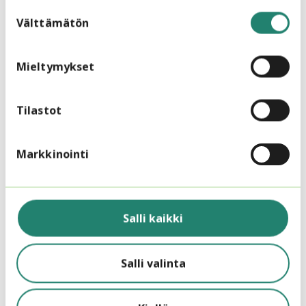
Suostumuksen
Vaikuttavasti.fi avaa järjestötyön
valinta
Välttämätön
vaikuttavuuden ja arvioinnin käsitteitä
Mieltymykset
Tilastot
Markkinointi
Salli kaikki
30.10.2023
Vinkkinurkka
Salli valinta
Järjestö voi vaikuttaa
tulevaisuuteensa skenaariotyöllä