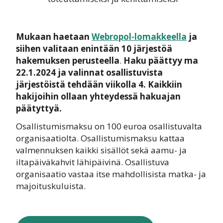
Mukaan haetaan
Webropol-lomakkeella
ja
siihen valitaan enintään 10 järjestöä
hakemuksen perusteella
.
Haku päättyy ma
22.1.2024 ja valinnat osallistuvista
järjestöistä tehdään viikolla 4.
Kaikkiin
hakijoihin ollaan yhteydessä hakuajan
päätyttyä.
Osallistumismaksu on 100 euroa osallistuvalta
organisaatiolta. Osallistumismaksu kattaa
valmennuksen kaikki sisällöt sekä aamu- ja
iltapäiväkahvit lähipäivinä. Osallistuva
organisaatio vastaa itse mahdollisista matka- ja
majoituskuluista.