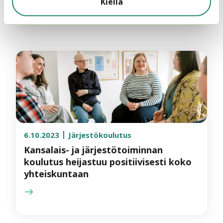
Kiellä
6.10.2023
Järjestökoulutus
Kansalais- ja järjestötoiminnan
koulutus heijastuu positiivisesti koko
yhteiskuntaan