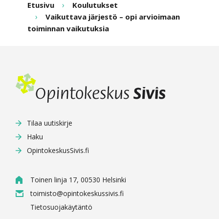
Etusivu
Koulutukset
Vaikuttava järjestö – opi arvioimaan
toiminnan vaikutuksia
Tilaa uutiskirje
Haku
OpintokeskusSivis.fi
Toinen linja 17, 00530 Helsinki
toimisto@opintokeskussivis.fi
Tietosuojakäytäntö