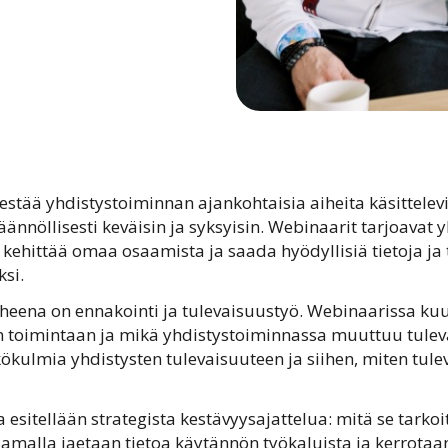
jestää yhdistystoiminnan ajankohtaisia aiheita käsittelev
ännöllisesti keväisin ja syksyisin. Webinaarit tarjoavat y
ehittää omaa osaamista ja saada hyödyllisiä tietoja ja 
si.
eena on ennakointi ja tulevaisuustyö. Webinaarissa kuul
en toimintaan ja mikä yhdistystoiminnassa muuttuu tule
kökulmia yhdistysten tulevaisuuteen ja siihen, miten tule
esitellään strategista kestävyysajattelua: mitä se tarko
Samalla jaetaan tietoa käytännön työkaluista ja kerrotaan