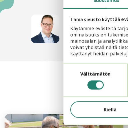
Suostumus
Jarmo Pykälä
Tämä sivusto käyttää ev
Asiantuntija, Opinto
Käytämme evästeitä tarjo
jarmo.pykala@opinto
ominaisuuksien tukemise
mainosalan ja analytiik
voivat yhdistää näitä tieto
käyttänyt heidän palveluj
Suostumuksen
valinta
Välttämätön
Kiellä