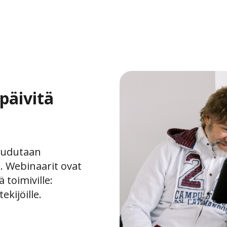
päivitä
eudutaan
. Webinaarit ovat
 toimiville:
ekijöille.