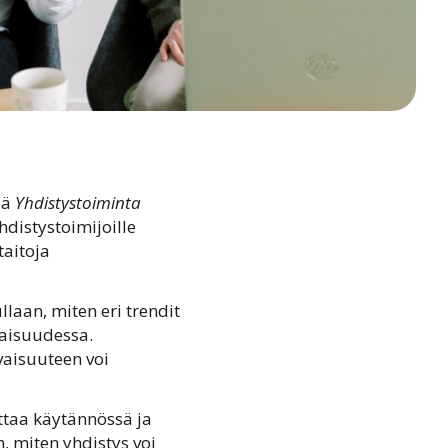
iä
Yhdistystoiminta
hdistystoimijoille
taitoja
laan, miten eri trendit
vaisuudessa.
vaisuuteen voi
ittaa käytännössä ja
, miten yhdistys voi