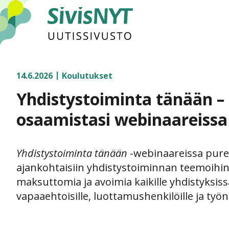
SivisNYT
14.6.2026
Koulutukset
Yhdistystoiminta tänään – 
osaamistasi webinaareissa
Yhdistystoiminta tänään
-webinaareissa pur
ajankohtaisiin yhdistystoiminnan teemoihin
maksuttomia ja avoimia kaikille yhdistyksissä
vapaaehtoisille, luottamushenkilöille ja työnt