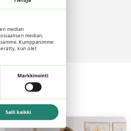
Tietoja
sen median
osiaalisen median,
vustoamme. Kumppanimme
kerätty, kun olet
Markkinointi
Salli kaikki