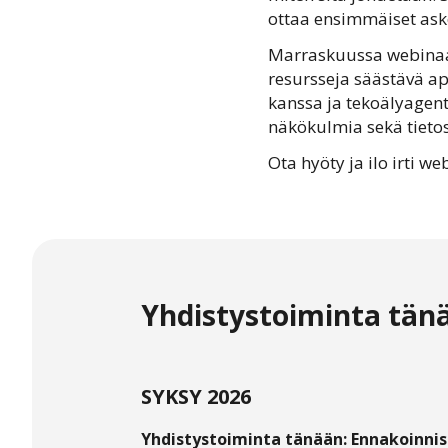
ottaa ensimmäiset aske
Marraskuussa webinaari
resursseja säästävä ap
kanssa ja tekoälyagentt
näkökulmia sekä tietos
Ota hyöty ja ilo irti 
Yhdistystoiminta tän
SYKSY 2026
Yhdistystoiminta tänään: Ennakoinnis