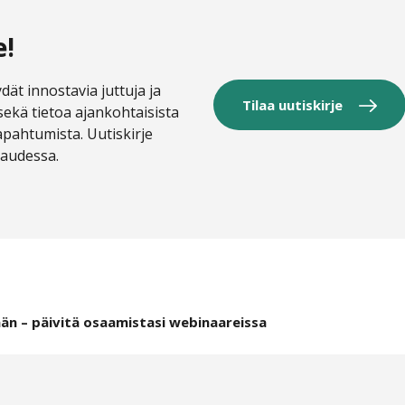
e!
dät innostavia juttuja ja
Tilaa uutiskirje
sekä tietoa ajankohtaisista
tapahtumista. Uutiskirje
kaudessa.
än – päivitä osaamistasi webinaareissa