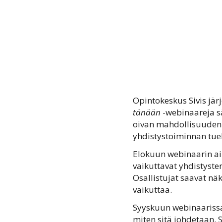
Opintokeskus Sivis jär
tänään
-webinaareja sä
oivan mahdollisuuden k
yhdistystoiminnan tuek
Elokuun webinaarin aih
vaikuttavat yhdistyst
Osallistujat saavat nä
vaikuttaa.
Syyskuun webinaarissa 
miten sitä johdetaan. 