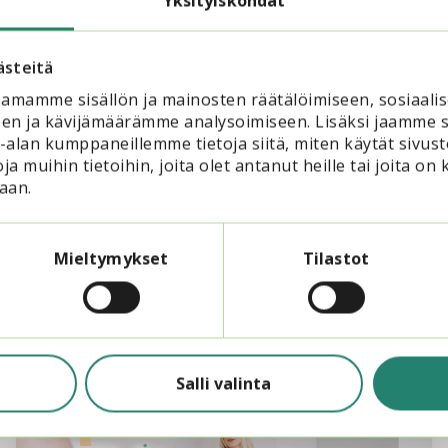
Yksityiskohdat
ästeitä
keskus Sivis
amamme sisällön ja mainosten räätälöimiseen, sosiaali
keskussivis.fi
en ja kävijämäärämme analysoimiseen. Lisäksi jaamme s
ka-alan kumppaneillemme tietoja siitä, miten käytät si
ja muihin tietoihin, joita olet antanut heille tai joita on 
aan.
Mieltymykset
Tilastot
Lue myös
Salli valinta