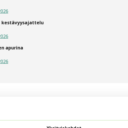
2026
 kestävyysajattelu
2026
en apurina
2026