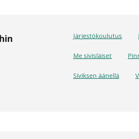
Järjestökoulutus
hin
Me sivisläiset
Pin
Siviksen äänellä
V