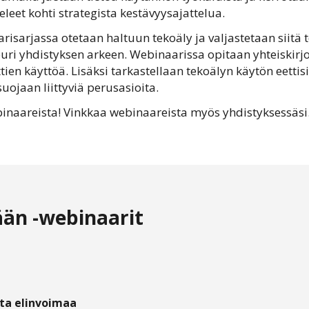
leet kohti strategista kestävyysajattelua.
sarjassa otetaan haltuun tekoäly ja valjastetaan siitä t
uri yhdistyksen arkeen. Webinaarissa opitaan yhteiskirj
ien käyttöä. Lisäksi tarkastellaan tekoälyn käytön eettisi
uojaan liittyviä perusasioita.
webinaareista! Vinkkaa webinaareista myös yhdistyksessäsi
ään -webinaarit
ta elinvoimaa