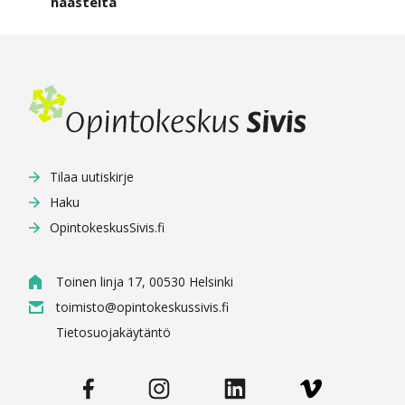
haasteita
Tilaa uutiskirje
Haku
OpintokeskusSivis.fi
Toinen linja 17, 00530 Helsinki
toimisto@opintokeskussivis.fi
Tietosuojakäytäntö