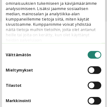
ominaisuuksien tukemiseen ja kävijämäärämme
analysoimiseen. Lisäksi jaamme sosiaalisen
median, mainosalan ja analytiikka-alan
kumppaneillemme tietoja siitä, miten käytät
sivustoamme. Kumppanimme voivat yhdistää
näitä tietoja muihin tietoihin, joita olet antanut
heille tai joita on kerätty, kun olet käyttänyt
Lue myös
heidän palvelujaan.
Suostumuksen
valinta
Välttämätön
Mieltymykset
Tilastot
14.3.2022
Järjestökoulutus
Markkinointi
Yhdessä oppiminen luo voimauttavaa