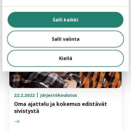
hyrinää
Salli kaikki
Salli valinta
Kiellä
22.2.2022
Järjestökoulutus
Oma ajattelu ja kokemus edistävät
sivistystä