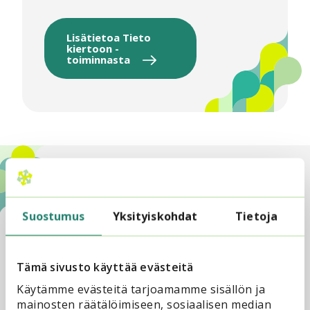
Lisätietoa Tieto
kiertoon -
toiminnasta
Lisätietoja
Suostumus
Yksityiskohdat
Tietoja
Lea Lihavainen
Asiantuntija, Opintokeskus
Tämä sivusto käyttää evästeitä
Sivis
lea.lihavainen@opintokesku
Käytämme evästeitä tarjoamamme sisällön ja
ssivis.fi
mainosten räätälöimiseen, sosiaalisen median