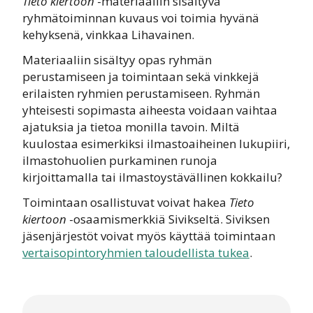
Tieto kiertoon
-materiaaliin sisältyvä
ryhmätoiminnan kuvaus voi toimia hyvänä
kehyksenä, vinkkaa Lihavainen.
Materiaaliin sisältyy opas ryhmän
perustamiseen ja toimintaan sekä vinkkejä
erilaisten ryhmien perustamiseen. Ryhmän
yhteisesti sopimasta aiheesta voidaan vaihtaa
ajatuksia ja tietoa monilla tavoin. Miltä
kuulostaa esimerkiksi ilmastoaiheinen lukupiiri,
ilmastohuolien purkaminen runoja
kirjoittamalla tai ilmastoystävällinen kokkailu?
Toimintaan osallistuvat voivat hakea
Tieto
kiertoon
-osaamismerkkiä Sivikseltä. Siviksen
jäsenjärjestöt voivat myös käyttää toimintaan
vertaisopintoryhmien taloudellista tukea
.