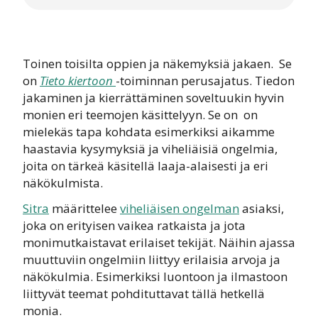
Toinen toisilta oppien ja näkemyksiä jakaen. Se
on
Tieto kiertoon
-toiminnan perusajatus. Tiedon
jakaminen ja kierrättäminen soveltuukin hyvin
monien eri teemojen käsittelyyn. Se on on
mielekäs tapa kohdata esimerkiksi aikamme
haastavia kysymyksiä ja viheliäisiä ongelmia,
joita on tärkeä käsitellä laaja-alaisesti ja eri
näkökulmista.
Sitra
määrittelee
viheliäisen ongelman
asiaksi,
joka on erityisen vaikea ratkaista ja jota
monimutkaistavat erilaiset tekijät. Näihin ajassa
muuttuviin ongelmiin liittyy erilaisia arvoja ja
näkökulmia. Esimerkiksi luontoon ja ilmastoon
liittyvät teemat pohdituttavat tällä hetkellä
monia.