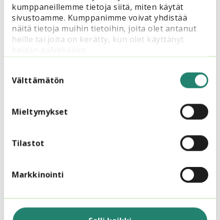
kumppaneillemme tietoja siitä, miten käytät
sivustoamme. Kumppanimme voivat yhdistää
näitä tietoja muihin tietoihin, joita olet antanut
heille tai joita on kerätty, kun olet käyttänyt
heidän palvelujaan.
Suostumuksen
valinta
Välttämätön
1.3.2025
Vinkkinurkka
Mieltymykset
Miten innostat osallistujat mukaan
arviointiin?
Tilastot
Markkinointi