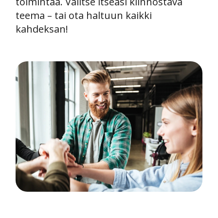
toimintaa. Valitse itseäsi kiinnostava
teema – tai ota haltuun kaikki
kahdeksan!