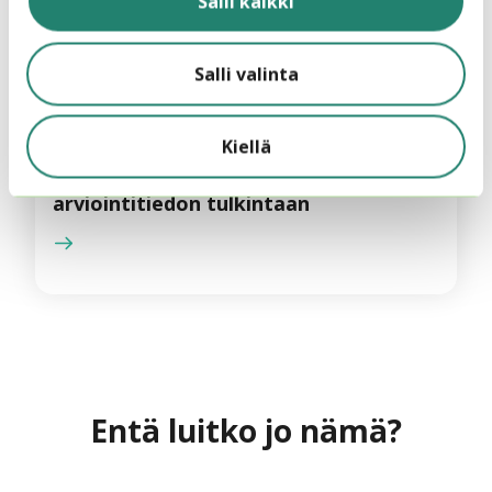
Salli kaikki
Salli valinta
7.4.2025
Vinkkinurkka
Kiellä
Miten onnistuimme? – viisi vinkkiä
arviointitiedon tulkintaan
Entä luitko jo nämä?