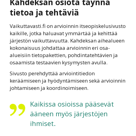
Kahdeksan osiota täynnä
tietoa ja tehtäviä
Vaikuttavasti.fi on arvioinnin itseopiskelusivusto
kaikille, jotka haluavat ymmärtää ja kehittää
järjestön vaikuttavuutta. Kahdeksan aihealueen
kokonaisuus johdattaa arvioinnin eri osa-
alueisiin tietopakettien, pohdintatehtävien ja
osaamista testaavien kysymysten avulla.
Sivusto perehdyttää arviointitiedon
keräämiseen ja hyödyntämiseen sekä arvioinnin
johtamiseen ja koordinoimiseen.
Kaikissa osioissa pääsevät
ääneen myös järjestöjen
ihmiset.