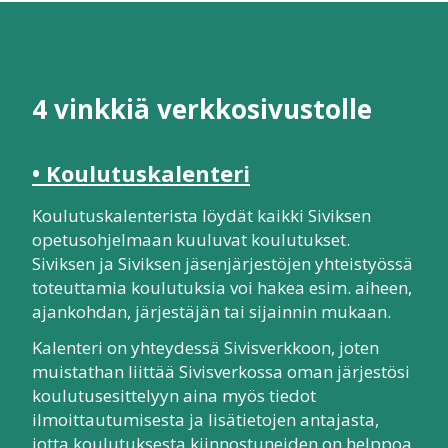
4 vinkkiä verkkosivustolle
• Koulutuskalenteri
Koulutuskalenterista löydät kaikki Siviksen
opetusohjelmaan kuuluvat koulutukset.
Siviksen ja Siviksen jäsenjärjestöjen yhteistyössä
toteuttamia koulutuksia voi hakea esim. aiheen,
ajankohdan, järjestäjän tai sijainnin mukaan.
Kalenteri on yhteydessä Sivisverkkoon, joten
muistathan liittää Sivisverkossa oman järjestösi
koulutusesittelyyn aina myös tiedot
ilmoittautumisesta ja lisätietojen antajasta,
jotta koulutuksesta kiinnostuneiden on helppoa