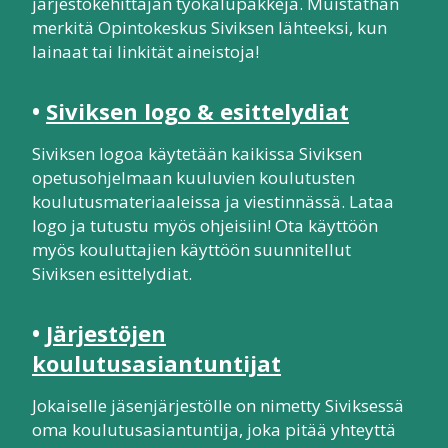
järjestökehittäjän työkalupakkeja. Muistathan
merkitä Opintokeskus Siviksen lähteeksi, kun
lainaat tai linkität aineistoja!
•
Siviksen logo & esittelydiat
Siviksen logoa käytetään kaikissa Siviksen
opetusohjelmaan kuuluvien koulutusten
koulutusmateriaaleissa ja viestinnässä. Lataa
logo ja tutustu myös ohjeisiin! Ota käyttöön
myös kouluttajien käyttöön suunnitellut
Siviksen esittelydiat.
•
Järjestöjen
koulutusasiantuntijat
Jokaiselle jäsenjärjestölle on nimetty Siviksessä
oma koulutusasiantuntija, joka pitää yhteyttä