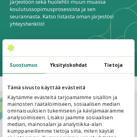
järjestöön sekä huolehtii muun muassa
koulutussopimusprosessista ja sen
seurannasta. Katso listasta oman järjestösi
yhteyshenkilö!
OpintokeskusSivis.fi
Suostumus
Yksityiskohdat
Tietoja
Tämä sivusto käyttää evästeitä
Käytämme evästeitä tarjoamamme sisällön ja
mainosten räätälöimiseen, sosiaalisen median
Lisätietoja
ominaisuuksien tukemiseen ja kävijämäärämme
analysoimiseen. Lisäksi jaamme sosiaalisen
median, mainosalan ja analytiikka-alan
Mari Toivonen
kumppaneillemme tietoja siitä, miten käytät