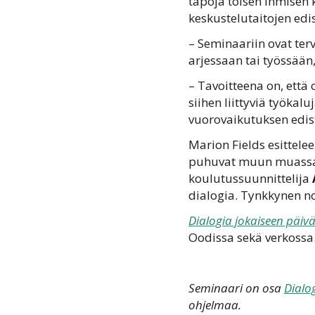
tapoja toisen ihmisen
keskustelutaitojen edis
– Seminaariin ovat ter
arjessaan tai työssään
– Tavoitteena on, että
siihen liittyviä työka
vuorovaikutuksen edist
Marion Fields esittele
puhuvat muun muass
koulutussuunnittelija
dialogia. Tynkkynen no
Dialogia jokaiseen päiv
Oodissa sekä verkossa
Seminaari on osa
Dialo
ohjelmaa.