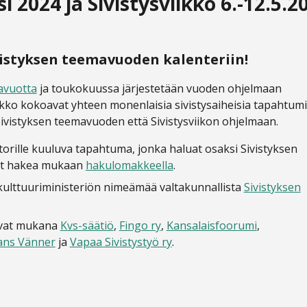
 2024 ja Sivistysviikko 6.-12.5.2
styksen teemavuoden kalenteriin!
avuotta
ja toukokuussa järjestetään vuoden ohjelmaan
ikko kokoavat yhteen monenlaisia sivistysaiheisia tapahtumi
ivistyksen teemavuoden että Sivistysviikon ohjelmaan.
ktorille kuuluva tapahtuma, jonka haluat osaksi Sivistyksen
 nyt hakea mukaan
hakulomakkeella
.
 kulttuuriministeriön nimeämää valtakunnallista
Sivistyksen
 ovat mukana
Kvs-säätiö
,
Fingo ry
,
Kansalaisfoorumi
,
ans Vänner
ja
Vapaa Sivistystyö ry
.