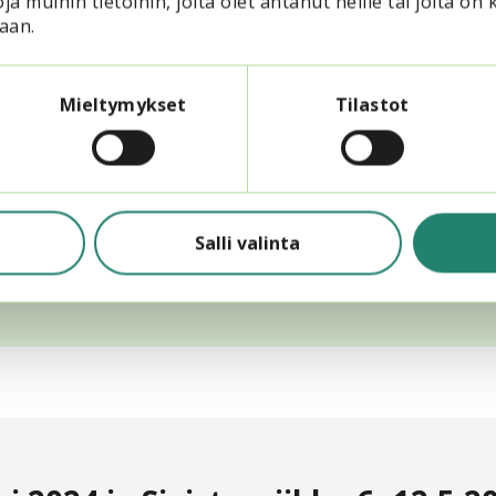
ja muihin tietoihin, joita olet antanut heille tai joita on 
Virpi Maireberg, Vastaava asiantuntija
aan.
Klo 15.00
Keskustelua ja kutsu arjen dialogiin (striimaus päättyy)
Mieltymykset
Tilastot
Klo 15.30
Tilaisuus päättyy
Salli valinta
Ilmoittaudu tilaisuuteen 24.5. mennessä