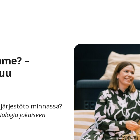
mme? –
suu
järjestötoiminnassa?
ialogia jokaiseen