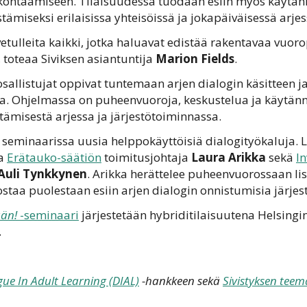
 kohtaamiseen. Tilaisuudessa tuodaan esiin myös käytän
tämiseksi erilaisissa yhteisöissä ja jokapäiväisessä arjes
vetulleita kaikki, jotka haluavat edistää rakentavaa vu
, toteaa Siviksen asiantuntija
Marion Fields
.
 osallistujat oppivat tuntemaan arjen dialogin käsitteen j
luja. Ohjelmassa on puheenvuoroja, keskustelua ja käytä
ämisestä arjessa ja järjestötoiminnassa.
e seminaarissa uusia helppokäyttöisiä dialogityökaluja. L
a
Erätauko-säätiön
toimitusjohtaja
Laura Arikka
sekä
In
Auli Tynkkynen
. Arikka herättelee puheenvuorossaan l
staa puolestaan esiin arjen dialogin onnistumisia järje
ään!
-seminaari
järjestetään hybriditilaisuutena Helsingi
.
gue In Adult Learning (DIAL)
-hankkeen sekä
Sivistyksen tee