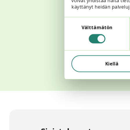
voivat yhdistää näitä tieto
käyttänyt heidän palveluj
Suostumuksen
valinta
Välttämätön
Kiellä