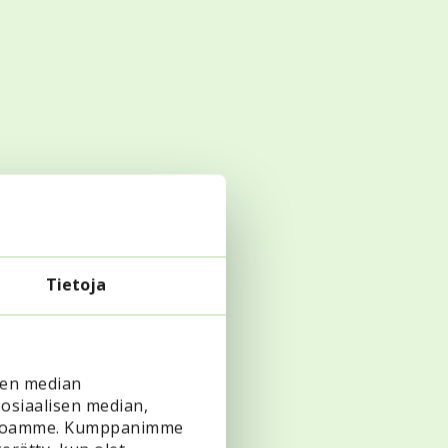
Tietoja
it
e
sen median
osiaalisen median,
vustoamme. Kumppanimme