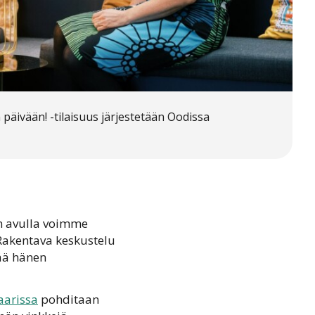
 päivään! -tilaisuus järjestetään Oodissa
in avulla voimme
Rakentava keskustelu
tää hänen
aarissa
pohditaan