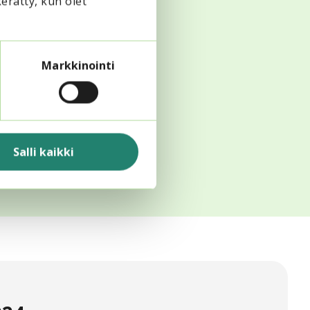
kerätty, kun olet
Markkinointi
Salli kaikki