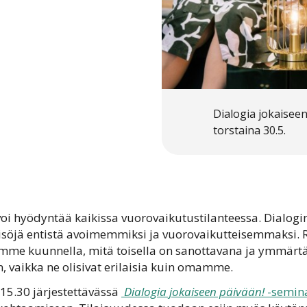
Dialogia jokaiseen
torstaina 30.5.
voi hyödyntää kaikissa vuorovaikutustilanteessa. Dialog
eisöjä entistä avoimemmiksi ja vuorovaikutteisemmaksi.
uamme kuunnella, mitä toisella on sanottavana ja ymmär
 vaikka ne olisivat erilaisia kuin omamme.
–15.30 järjestettävässä
Dialogia jokaiseen päivään!
-semin