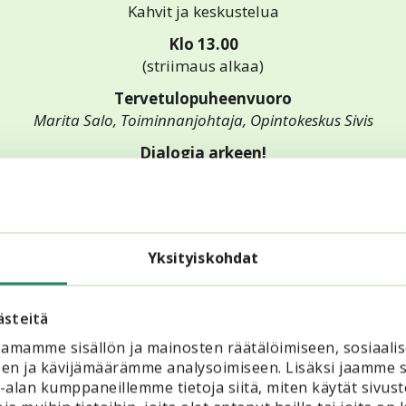
Kahvit ja keskustelua
Klo 13.00
(striimaus alkaa)
Tervetulopuheenvuoro
Marita Salo, Toiminnanjohtaja, Opintokeskus Sivis
Dialogia arkeen!
Laura Arikka, Toiminnanjohtaja, Erätaukosäätiö
Klo 14.00
Tauko
Yksityiskohdat
Klo 14.10
nnostu arjen dialogista! DIAL-hankkeen työkalut ja op
Marion Fields, Asiantuntija, Opintokeskus Sivis ja DIAL-hank
ästeitä
amamme sisällön ja mainosten räätälöimiseen, sosiaali
Arjen dialogin onnistumisia järjestötoiminnassa
en ja kävijämäärämme analysoimiseen. Lisäksi jaamme s
Auli Tynkkynen, Koulutussuunnittelija, Invalidiliitto
ka-alan kumppaneillemme tietoja siitä, miten käytät si
Opetushallituksen puheenvuoro