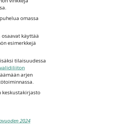
nön vinkkejä
sa.
oropuhelua omassa
a osaavat käyttää
nnön esimerkkejä
isäksi tilaisuudessa
validiliiton
isäämään arjen
stötoiminnassa.
n keskustakirjasto
mavuoden 2024