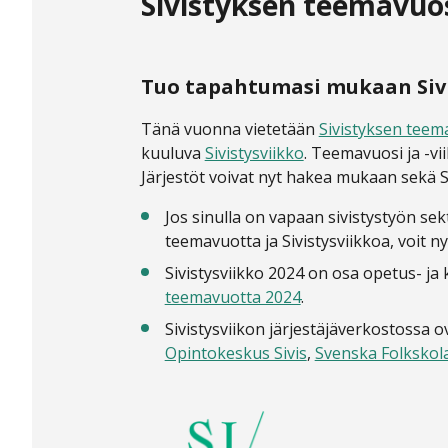
Sivistyksen teemavuosi
Tuo tapahtumasi mukaan Sivi
Tänä vuonna vietetään
Sivistyksen teem
kuuluva
Sivistysviikko
. Teemavuosi ja -vi
Järjestöt voivat nyt hakea mukaan sekä S
Jos sinulla on vapaan sivistystyön se
teemavuotta ja Sivistysviikkoa, voit
Sivistysviikko 2024 on osa opetus- ja
teemavuotta 2024
.
Sivistysviikon järjestäjäverkostossa
Opintokeskus Sivis
,
Svenska Folkskol