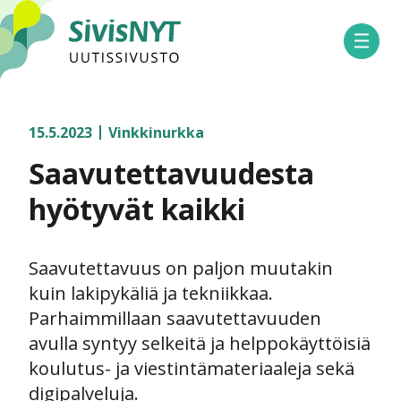
SivisNYT
Avaa 
15.5.2023
Vinkkinurkka
Saavutettavuudesta
hyötyvät kaikki
Saavutettavuus on paljon muutakin
kuin lakipykäliä ja tekniikkaa.
Parhaimmillaan saavutettavuuden
avulla syntyy selkeitä ja helppokäyttöisiä
koulutus- ja viestintämateriaaleja sekä
digipalveluja.