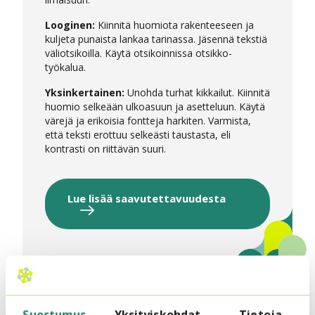
Looginen:
Kiinnitä huomiota rakenteeseen ja
kuljeta punaista lankaa tarinassa. Jäsennä tekstiä
väliotsikoilla. Käytä otsikoinnissa otsikko-
työkalua.
Yksinkertainen:
Unohda turhat kikkailut. Kiinnitä
huomio selkeään ulkoasuun ja asetteluun. Käytä
värejä ja erikoisia fontteja harkiten. Varmista,
että teksti erottuu selkeästi taustasta, eli
kontrasti on riittävän suuri.
Lue lisää saavutettavuudesta
Suostumus
Yksityiskohdat
Tietoja