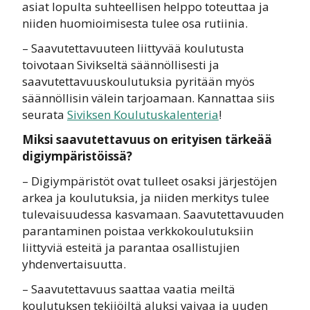
asiat lopulta suhteellisen helppo toteuttaa ja
niiden huomioimisesta tulee osa rutiinia.
– Saavutettavuuteen liittyvää koulutusta
toivotaan Sivikseltä säännöllisesti ja
saavutettavuuskoulutuksia pyritään myös
säännöllisin välein tarjoamaan. Kannattaa siis
seurata
Siviksen Koulutuskalenteria
!
Miksi saavutettavuus on erityisen tärkeää
digiympäristöissä?
– Digiympäristöt ovat tulleet osaksi järjestöjen
arkea ja koulutuksia, ja niiden merkitys tulee
tulevaisuudessa kasvamaan. Saavutettavuuden
parantaminen poistaa verkkokoulutuksiin
liittyviä esteitä ja parantaa osallistujien
yhdenvertaisuutta.
– Saavutettavuus saattaa vaatia meiltä
koulutuksen tekijöiltä aluksi vaivaa ja uuden