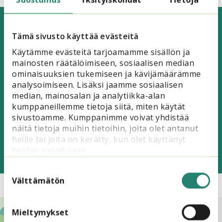
Tämä sivusto käyttää evästeitä
Lisää hyödyllistä tietoa
Käytämme evästeitä tarjoamamme sisällön ja
saavutettavuudesta:
mainosten räätälöimiseen, sosiaalisen median
ominaisuuksien tukemiseen ja kävijämäärämme
VIDEO:
Saavutettavuus oppimisessa ja
analysoimiseen. Lisäksi jaamme sosiaalisen
opetuksessa
(YouTube)
median, mainosalan ja analytiikka-alan
kumppaneillemme tietoja siitä, miten käytät
VIDEO:
Saavutettavuus hybridiajassa -
sivustoamme. Kumppanimme voivat yhdistää
webinaari: Monikielisyys ja moninaisuus
näitä tietoja muihin tietoihin, joita olet antanut
(YouTube)
heille tai joita on kerätty, kun olet käyttänyt
heidän palvelujaan.
Suostumuksen
valinta
Välttämätön
Mieltymykset