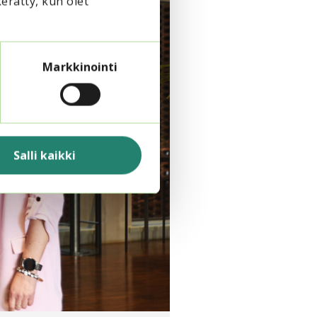
kerätty, kun olet
Markkinointi
Salli kaikki