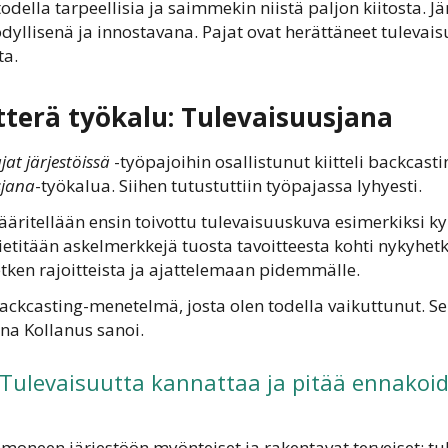
della tarpeellisia ja saimmekin niistä paljon kiitosta. Jä
ödyllisenä ja innostavana. Pajat ovat herättäneet tulevais
ta.
tterä työkalu: Tulevaisuusjana
at järjestöissä
-työpajoihin osallistunut kiitteli backca
sjana
-työkalua. Siihen tutustuttiin työpajassa lyhyesti.
äritellään ensin toivottu tulevaisuuskuva esimerkiksi
etitään askelmerkkejä tuosta tavoitteesta kohti nykyhet
ken rajoitteista ja ajattelemaan pidemmälle.
 backcasting-menetelmä, josta olen todella vaikuttunut. S
na Kollanus sanoi.
Tulevaisuutta kannattaa ja pitää ennakoid
t moneen järjestöön myönteiset ja rakentavat terveiset: t