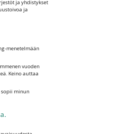
rjestöt ja yhdistykset
uustoivoa ja
sting-menetelmään
 kymmenen vuoden
keä. Keino auttaa
e sopii minun
a.
ulevaisuudesta