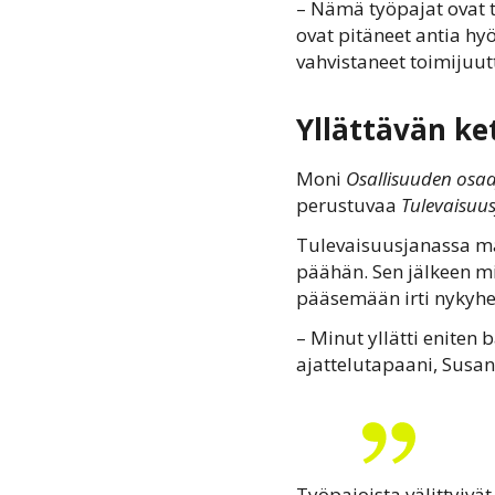
– Nämä työpajat ovat to
ovat pitäneet antia hy
vahvistaneet toimijuut
Yllättävän ke
Moni
Osallisuuden osaaj
perustuvaa
Tulevaisuu
Tulevaisuusjanassa mä
päähän. Sen jälkeen mi
pääsemään irti nykyhet
– Minut yllätti eniten
ajattelutapaani, Susan
Työpajoista välittyivä