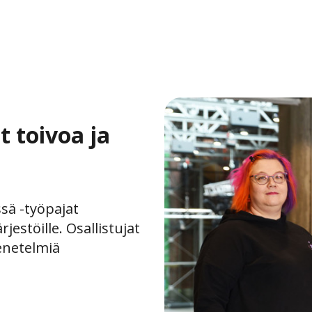
t toivoa ja
ssä -työpajat
estöille. Osallistujat
enetelmiä