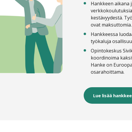
Hankkeen aikana j
verkkokoulutuksia 
kestävyydestä. Työ
ovat maksuttomia.
Hankkeessa luodaan
työkaluja osallisuu
Opintokeskus Sivi
koordinoima k
aks
Hanke
on Euroopan
osarahoittama.
Lue lisää hankke