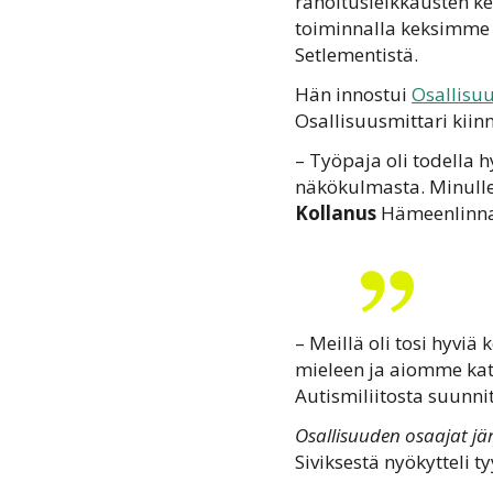
rahoitusleikkausten kes
toiminnalla keksimme u
Setlementistä.
Hän innostui
Osallisuu
Osallisuusmittari kii
– Työpaja oli todella h
näkökulmasta. Minulle 
Kollanus
Hämeenlinnan
– Meillä oli tosi hyviä
mieleen ja aiomme kat
Autismiliitosta suunnit
Osallisuuden osaajat jär
Siviksestä nyökytteli t