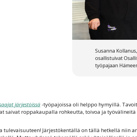
Susanna Kollanus, 
osallistuivat Osal
työpajaan Hämeen
aajat järjestöissä
-työpajoissa oli helppo hymyillä. Tavoit
jat saivat roppakaupalla rohkeutta, toivoa ja työvälineit
a tulevaisuuteen! Järjestökentällä on tällä hetkellä niin 