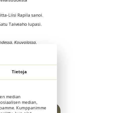
tta-Liisi Rapila sanoi.
Satu Taiveaho lupasi.
ahdessa, Kouvolassa,
n iltapäivät
, joihin
Tietoja
sen median
osiaalisen median,
vustoamme. Kumppanimme