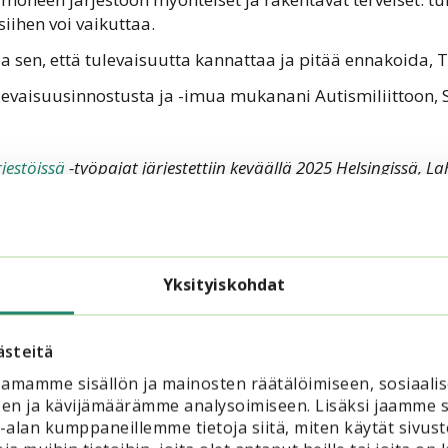
iihen voi vaikuttaa.
ea sen, että tulevaisuutta kannattaa ja pitää ennakoida, Ti
levaisuusinnostusta ja -imua mukanani Autismiliittoon, 
jestöissä
-työpajat järjestettiin keväällä 2025 Helsingissä, L
meenlinnassa. Helmikuussa 2026 ovat vuorossa
Osallisuude
 käynnissä.
den iltapäivistä ja ilmoittaudu mukaan!
Yksityiskohdat
ästeitä
amamme sisällön ja mainosten räätälöimiseen, sosiaali
en ja kävijämäärämme analysoimiseen. Lisäksi jaamme s
ka-alan kumppaneillemme tietoja siitä, miten käytät si