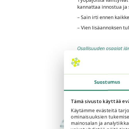
kannattaa innostua ja s
– Sain irti ennen kaikk
– Vien lisäannoksen tu
Osallisuuden osaajat jär
Lappeenrannassa ja Hä
ilmoittautuminen on nyt
Lue lisää Osallisuu
Suostumus
Tämä sivusto käyttää ev
Käytämme evästeitä tarjo
ominaisuuksien tukemise
mainosalan ja analytiik