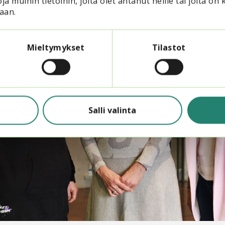
ja muihin tietoihin, joita olet antanut heille tai joita on 
aan.
Mieltymykset
Tilastot
Salli valinta
Katso video