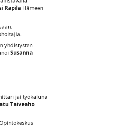
allistavalla
si Rapila
Hämeen
sään.
hoitajia.
on yhdistysten
sanoi
Susanna
ittari jäi työkaluna
atu Taiveaho
Opintokeskus