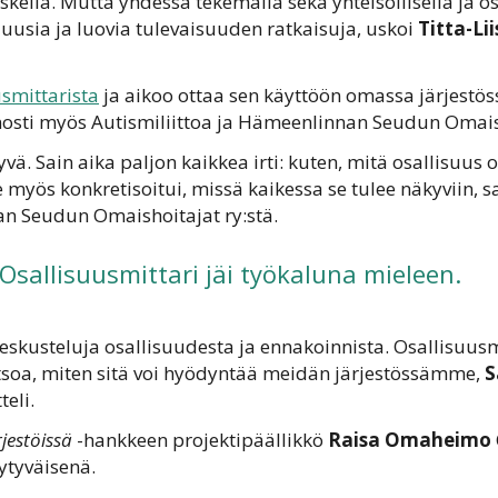
kellä. Mutta yhdessä tekemällä sekä yhteisöllisellä ja os
usia ja luovia tulevaisuuden ratkaisuja, uskoi
Titta-Lii
smittarista
ja aikoo ottaa sen käyttöön omassa järjestös
nnosti myös Autismiliittoa ja Hämeenlinnan Seudun Omais
yvä. Sain aika paljon kaikkea irti: kuten, mitä osallisuus 
myös konkretisoitui, missä kaikessa se tulee näkyviin, 
 Seudun Omaishoitajat ry:stä.
Osallisuusmittari jäi työkaluna mieleen.
 keskusteluja osallisuudesta ja ennakoinnista. Osallisuusm
soa, miten sitä voi hyödyntää meidän järjestössämme,
S
teli.
jestöissä
-hankkeen projektipäällikkö
Raisa Omaheimo
yytyväisenä.