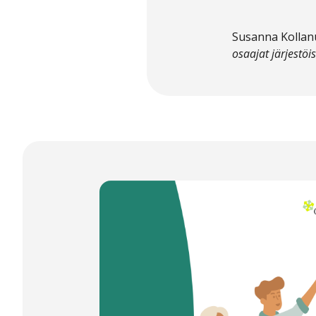
Susanna Kollanus
osaajat järjestöi