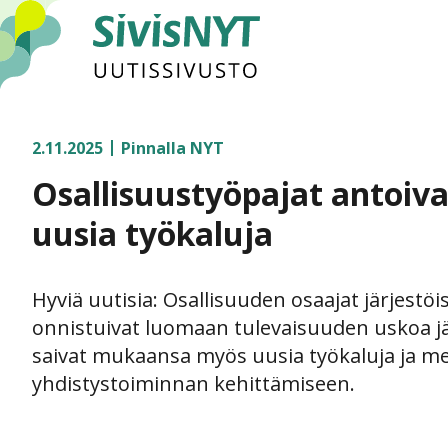
SivisNYT
2.11.2025
Pinnalla NYT
Osallisuustyöpajat antoiva
uusia työkaluja
Hyviä uutisia: Osallisuuden osaajat järjestöi
onnistuivat luomaan tulevaisuuden uskoa järj
saivat mukaansa myös uusia työkaluja ja m
yhdistystoiminnan kehittämiseen.