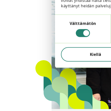
voivat yhdistää näitä tieto
käyttänyt heidän palveluj
Suostumuksen
valinta
Välttämätön
Kiellä