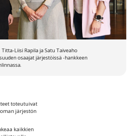
Titta-Liisi Rapila ja Satu Taiveaho
lisuuden osaajat järjestöissä -hankkeen
linnassa.
teet toteutuivat
ä oman järjestön
ankeaa kaikkien