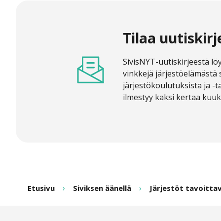
Tilaa uutiskirj
SivisNYT-uutiskirjeestä löy
vinkkejä järjestöelämästä 
järjestökoulutuksista ja -
ilmestyy kaksi kertaa kuu
Etusivu
Siviksen äänellä
Järjestöt tavoitta