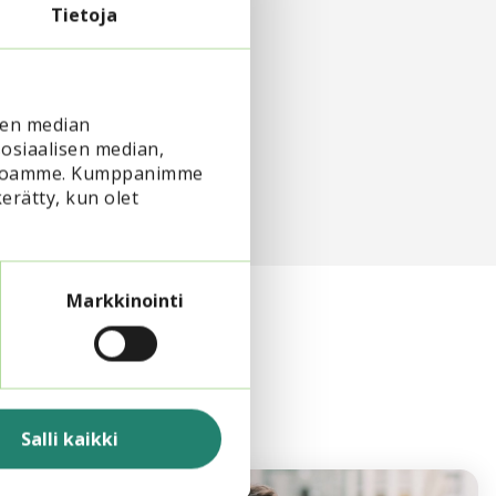
Tietoja
sen median
osiaalisen median,
vustoamme. Kumppanimme
kerätty, kun olet
Markkinointi
Salli kaikki