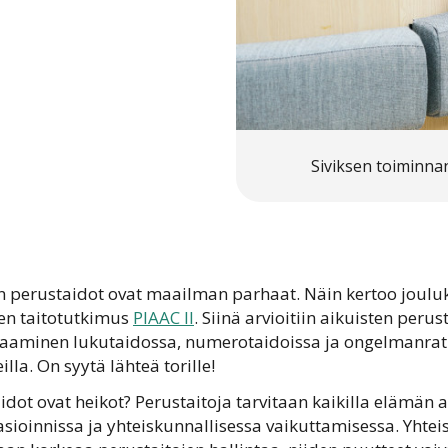
Siviksen toiminnan
n perustaidot ovat maailman parhaat. Näin kertoo jouluk
ten taitotutkimus
PIAAC II
. Siinä arvioitiin aikuisten peru
aaminen lukutaidossa, numerotaidoissa ja ongelmanratk
illa. On syytä lähteä torille!
idot ovat heikot? Perustaitoja tarvitaan kaikilla elämän 
asioinnissa ja yhteiskunnallisessa vaikuttamisessa. Yht