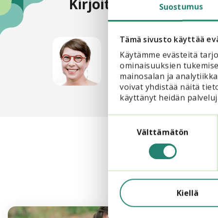
Kirjoittaja
Suostumus
Tämä sivusto käyttää ev
Marita Salo
Käytämme evästeitä tarjo
Toiminnanjohtaja, O
ominaisuuksien tukemise
marita.salo@opintoke
mainosalan ja analytiik
voivat yhdistää näitä tieto
käyttänyt heidän palveluj
Suostumuksen
valinta
Välttämätön
Kiellä