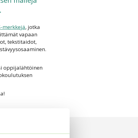
ksen malleja
.
S-merkkejä
, jotka
hittämät vapaan
ot,
tekstitaidot,
estäv
yysosaaminen.
i oppijalähtöinen
tokoulutuksen
a!