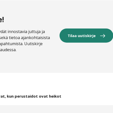
e!
dät innostavia juttuja ja
Tilaa uutiskirje
sekä tietoa ajankohtaisista
tapahtumista. Uutiskirje
kaudessa.
vat, kun perustaidot ovat heikot