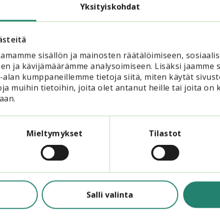
Yksityiskohdat
ästeitä
amamme sisällön ja mainosten räätälöimiseen, sosiaali
pintokeskus Sivis
en ja kävijämäärämme analysoimiseen. Lisäksi jaamme s
skussivis.fi
ka-alan kumppaneillemme tietoja siitä, miten käytät si
ja muihin tietoihin, joita olet antanut heille tai joita on 
aan.
Mieltymykset
Tilastot
Lue myös
Salli valinta