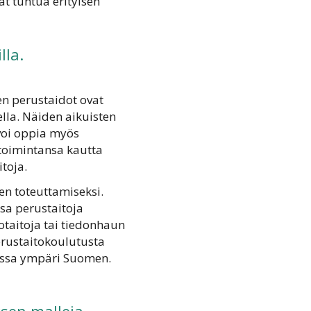
at tuntua erityisen
lla.
en perustaidot ovat
ella. Näiden aikuisten
voi oppia myös
n toimintansa kautta
toja.
en toteuttamiseksi.
ssa perustaitoja
otaitoja tai tiedonhaun
perustaitokoulutusta
kanssa ympäri Suomen.