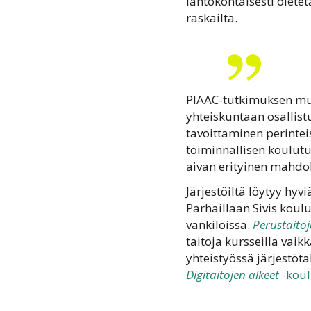
lähtökohtaisesti oletet
raskailta.
PIAAC-tutkimuksen muk
yhteiskuntaan osallist
tavoittaminen perintei
toiminnallisen koulutuk
aivan erityinen mahdol
Järjestöiltä löytyy hy
Parhaillaan Sivis koul
vankiloissa.
Perustaitoja
taitoja kursseilla vaik
yhteistyössä järjestöt
Digitaitojen alkeet
-koul