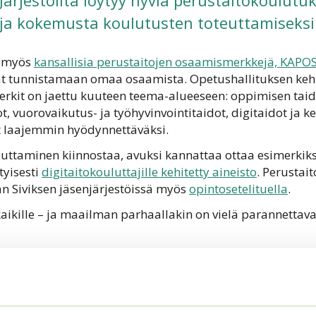
Järjestöiltä löytyy hyviä perustaitokoulutu
ja kokemusta koulutusten toteuttamiseksi
n myös
kansallisia perustaitojen osaamismerkkejä, KAPO
at tunnistamaan omaa osaamista. Opetushallituksen ke
erkit on jaettu kuuteen teema-alueeseen:
oppimisen taid
ot,
vuorovaikutus- ja työhyvinvointitaidot,
digitaidot ja k
at laajemmin hyödynnettäväksi.
uttaminen kiinnostaa, avuksi kannattaa ottaa esimerkiks
tyisesti
digitaitokouluttajille kehitetty aineisto
. Perustai
än Siviksen jäsenjärjestöissä myös
opintosetelituella
.
aikille – ja maailman parhaallakin on vielä parannettava