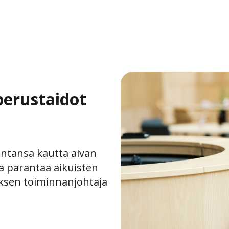
perustaidot
imintansa kautta aivan
a parantaa aikuisten
iksen toiminnanjohtaja