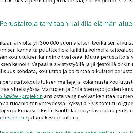
aan korkeaa perustaitojen hallintaa, niiden puutteet voiv
Perustaitoja tarvitaan kaikilla elämän aluei
aan arviolta yli 300 000 suomalaisen työikäisen aikuis
umisen kannalta puutteellisia kaikilla kolmella taitoalue
sen koulutuksen keinoin on vaikeaa. Mutta perustaitoja 
sen keinoin. Vapaalla sivistystyöllä ja järjestöillä onki
lisuus kohdata, kouluttaa ja parantaa aikuisten perustai
viä perustaitokoulutuksen malleja ja kokemusta koulutust
uttaa yhteistyössä Marttojen ja Erilaisten oppijoiden kan
 kaikille
-projektin
ansiosta vangit voivat kehittää numer
kapa ruoanlaiton yhteydessä. Syksyllä Sivis toteutti digi
alojen ja Punaisen Ristin Kontti-kierrätystavaratalojen 
utuskiertue
jatkuu kevään aikana.