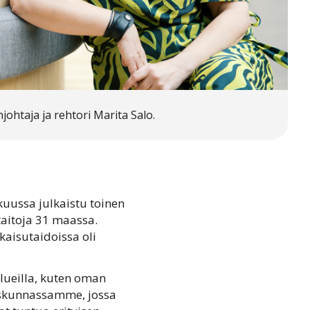
johtaja ja rehtori Marita Salo.
uussa julkaistu toinen
staitoja 31 maassa.
aisutaidoissa oli
alueilla, kuten oman
eiskunnassamme, jossa