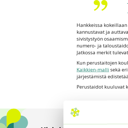
Hankkeissa kokeillaa
kannustavat ja auttav
sivistystyön osaamism
numero- ja taloustaid
Jatkossa merkit tulev
Kun perustaitojen koul
Kaikkien-malli
sekä eri
järjestämistä edistetä
Perustaidot kuuluvat k