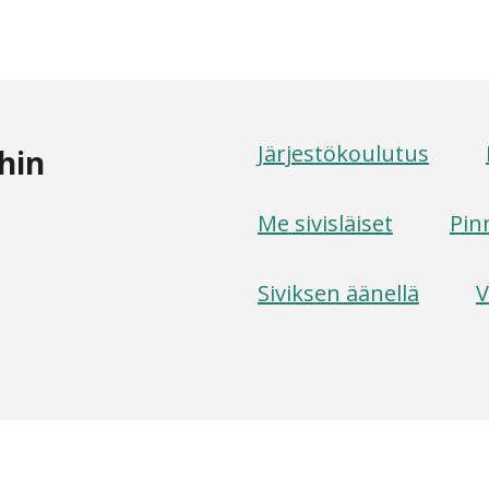
Järjestökoulutus
hin
Me sivisläiset
Pin
Siviksen äänellä
V