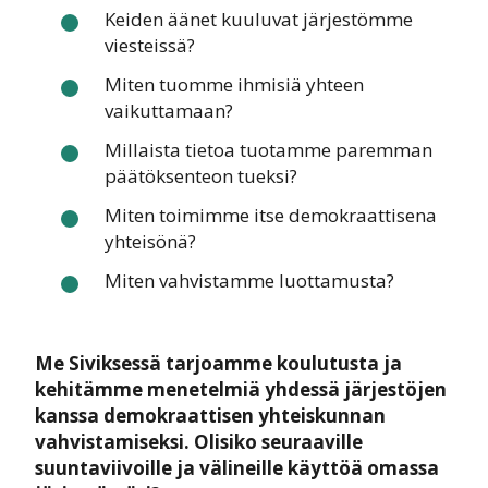
Keiden äänet kuuluvat järjestömme
viesteissä?
Miten tuomme ihmisiä yhteen
vaikuttamaan?
Millaista tietoa tuotamme paremman
päätöksenteon tueksi?
Miten toimimme itse demokraattisena
yhteisönä?
Miten vahvistamme luottamusta?
Me Siviksessä tarjoamme koulutusta ja
kehitämme menetelmiä yhdessä järjestöjen
kanssa demokraattisen yhteiskunnan
vahvistamiseksi. Olisiko seuraaville
suuntaviivoille ja välineille käyttöä omassa