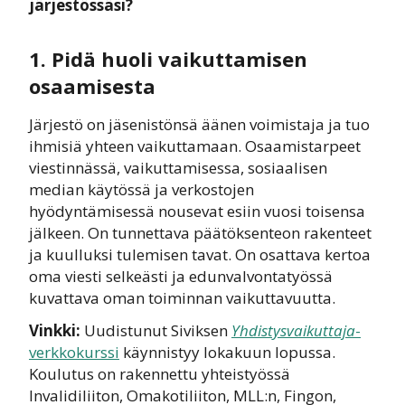
järjestössäsi?
1. Pidä huoli vaikuttamisen
osaamisesta
Järjestö on jäsenistönsä äänen voimistaja ja tuo
ihmisiä yhteen vaikuttamaan. Osaamistarpeet
viestinnässä, vaikuttamisessa, sosiaalisen
median käytössä ja verkostojen
hyödyntämisessä nousevat esiin vuosi toisensa
jälkeen. On tunnettava päätöksenteon rakenteet
ja kuulluksi tulemisen tavat. On osattava kertoa
oma viesti selkeästi ja edunvalvontatyössä
kuvattava oman toiminnan vaikuttavuutta.
Vinkki:
Uudistunut Siviksen
Yhdistysvaikuttaja
-
verkkokurssi
käynnistyy lokakuun lopussa.
Koulutus on rakennettu yhteistyössä
Invalidiliiton, Omakotiliiton, MLL:n, Fingon,