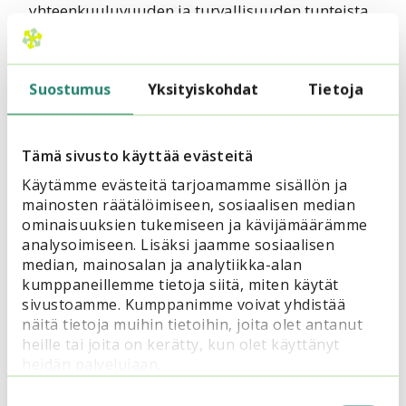
yhteenkuuluvuuden ja turvallisuuden tunteista.
3. Kokeile uusia tapoja järjestön
omaan päätöksentekoon
Suostumus
Yksityiskohdat
Tietoja
Järjestöjen jäsenyys on muutoksessa ja
digitaalisuus tuo uusia kanavia osallistumiselle.
Tämä sivusto käyttää evästeitä
Perinteinen jäsendemokratia nojautuu
Käytämme evästeitä tarjoamamme sisällön ja
sääntömääräisten kokousten kautta
mainosten räätälöimiseen, sosiaalisen median
vaikuttamiseen. Rinnalle tarvitaan uusia
ominaisuuksien tukemiseen ja kävijämäärämme
osallistumisen tapoja, joilla kannustaa mukaan
analysoimiseen. Lisäksi jaamme sosiaalisen
päätöksentekoon ja kokemukseen
median, mainosalan ja analytiikka-alan
osallisuudesta järjestön sisällä. Järjestöt ovat
kumppaneillemme tietoja siitä, miten käytät
olleet rakentamassa demokraattisen
sivustoamme. Kumppanimme voivat yhdistää
näitä tietoja muihin tietoihin, joita olet antanut
yhteiskunnan toimintamalleja ja voivat niitä
heille tai joita on kerätty, kun olet käyttänyt
myös uudistaa.
heidän palvelujaan.
Vinkki:
Kokeilimme Siviksen strategiatyössä
Suostumuksen
puntaroivia keskusteluja
, joihin kutsuttiin