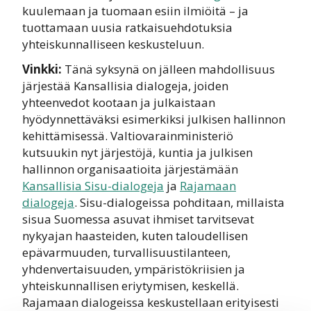
kuulemaan ja tuomaan esiin ilmiöitä – ja
tuottamaan uusia ratkaisuehdotuksia
yhteiskunnalliseen keskusteluun.
Vinkki:
Tänä syksynä on jälleen mahdollisuus
järjestää Kansallisia dialogeja, joiden
yhteenvedot kootaan ja julkaistaan
hyödynnettäväksi esimerkiksi julkisen hallinnon
kehittämisessä. Valtiovarainministeriö
kutsuukin nyt järjestöjä, kuntia ja julkisen
hallinnon organisaatioita järjestämään
Kansallisia Sisu-dialogeja
ja
Rajamaan
dialogeja
. Sisu-dialogeissa pohditaan, millaista
sisua Suomessa asuvat ihmiset tarvitsevat
nykyajan haasteiden, kuten taloudellisen
epävarmuuden, turvallisuustilanteen,
yhdenvertaisuuden, ympäristökriisien ja
yhteiskunnallisen eriytymisen, keskellä.
Rajamaan dialogeissa keskustellaan erityisesti