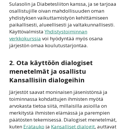
Sulasolin ja Diabetesliiton kanssa, ja se tarjoaa
osallistujille oivan mahdollisuuden oman
yhdistyksen vaikuttamistyön kehittämiseen
paikallisesti, alueellisesti ja valtakunnallisesti.
Käyttövalmista
Yhdistystoiminnan
verkkokurssia
voi hyödyntää myös osana
järjestön omaa koulutustarjontaa.
2. Ota käyttöön dialogiset
menetelmät ja osallistu
Kansallisiin dialogeihin
Järjestöt saavat moninaisen jäsenistönsä ja
toiminnassa kohdattujen ihmisten myötä
arvokasta tietoa siitä, millaisilla asioilla on
merkitystä ihmisten elämässä ja parempien
päätösten tekemisessä. Dialogiset menetelmät,
kuten
Erätauko
ja
Kansalliset dialogit
, auttavat