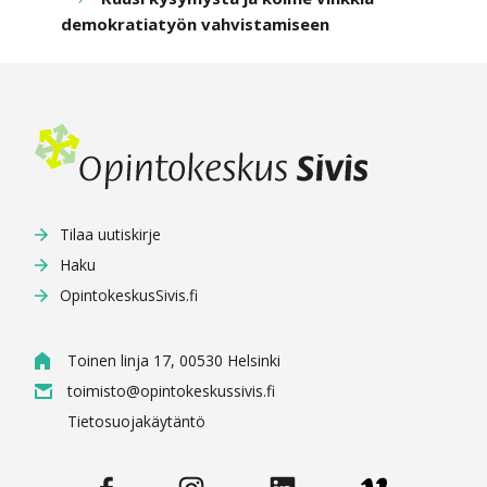
demokratiatyön vahvistamiseen
Tilaa uutiskirje
Haku
OpintokeskusSivis.fi
Toinen linja 17, 00530 Helsinki
toimisto@opintokeskussivis.fi
Tietosuojakäytäntö