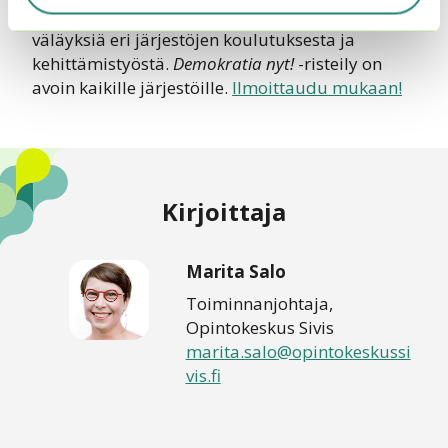
demokratiainnovaatioita ja dialogia sekä
väläyksiä eri järjestöjen koulutuksesta ja
kehittämistyöstä.
Demokratia nyt!
-risteily on
avoin kaikille järjestöille.
Ilmoittaudu mukaan!
Kirjoittaja
Marita Salo
Toiminnanjohtaja,
Opintokeskus Sivis
marita.salo@opintokeskussi
vis.fi