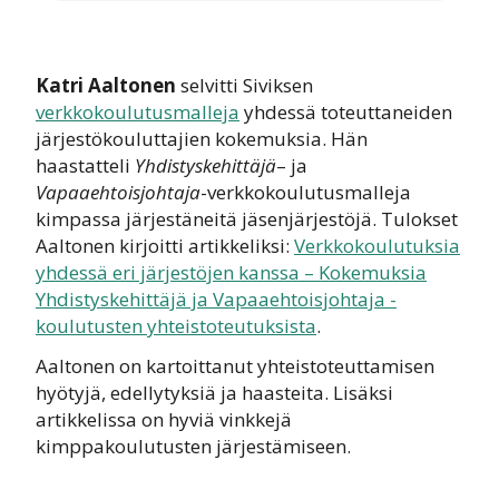
Katri Aaltonen
selvitti Siviksen
verkkokoulutusmalleja
yhdessä toteuttaneiden
järjestökouluttajien kokemuksia. Hän
haastatteli
Yhdistyskehittäjä
– ja
Vapaaehtoisjohtaja
-verkkokoulutusmalleja
kimpassa järjestäneitä jäsenjärjestöjä. Tulokset
Aaltonen kirjoitti artikkeliksi:
Verkkokoulutuksia
yhdessä eri järjestöjen kanssa – Kokemuksia
Yhdistyskehittäjä ja Vapaaehtoisjohtaja -
koulutusten yhteistoteutuksista
.
Aaltonen on kartoittanut yhteistoteuttamisen
hyötyjä, edellytyksiä ja haasteita. Lisäksi
artikkelissa on hyviä vinkkejä
kimppakoulutusten järjestämiseen.