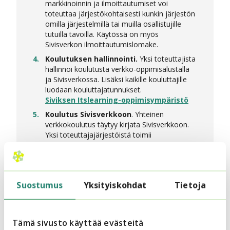
markkinoinnin ja ilmoittautumiset voi
toteuttaa järjestökohtaisesti kunkin järjestön
omilla järjestelmillä tai muilla osallistujille
tutuilla tavoilla. Käytössä on myös
Sivisverkon ilmoittautumislomake.
Koulutuksen hallinnointi.
Yksi toteuttajista
hallinnoi koulutusta verkko-oppimisalustalla
ja Sivisverkossa. Lisäksi kaikille kouluttajille
luodaan kouluttajatunnukset.
Siviksen Itslearning-oppimisympäristö
Koulutus Sivisverkkoon
. Yhteinen
verkkokoulutus täytyy kirjata Sivisverkkoon.
Yksi toteuttajajärjestöistä toimii
vastuuhenkilönä, ilmoittaa koulutuksen,
hallinnoi sitä ja tekee lopuksi
selvityksen. Osallistujat voivat saada kurssista
opintopisteytetyn todistuksen järjestön
Suostumus
Yksityiskohdat
Tietoja
omalla logolla.
Koulutuksen hallinnointi Sivisverkossa
Tutustu myös Siviksen verkkokoulutusmalleihin ja
Tämä sivusto käyttää evästeitä
Howspace-oppimisympäristöön: