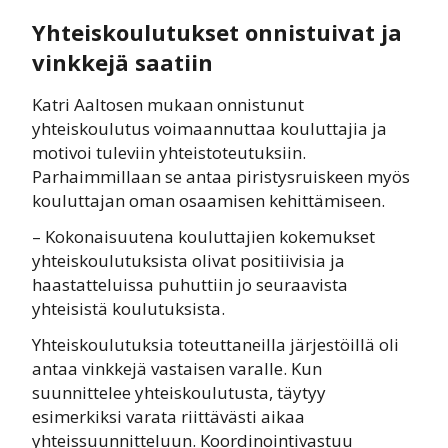
Yhteiskoulutukset onnistuivat ja
vinkkejä saatiin
Katri Aaltosen mukaan onnistunut
yhteiskoulutus voimaannuttaa kouluttajia ja
motivoi tuleviin yhteistoteutuksiin.
Parhaimmillaan se antaa piristysruiskeen myös
kouluttajan oman osaamisen kehittämiseen.
– Kokonaisuutena kouluttajien kokemukset
yhteiskoulutuksista olivat positiivisia ja
haastatteluissa puhuttiin jo seuraavista
yhteisistä koulutuksista.
Yhteiskoulutuksia toteuttaneilla järjestöillä oli
antaa vinkkejä vastaisen varalle. Kun
suunnittelee yhteiskoulutusta, täytyy
esimerkiksi varata riittävästi aikaa
yhteissuunnitteluun. Koordinointivastuu