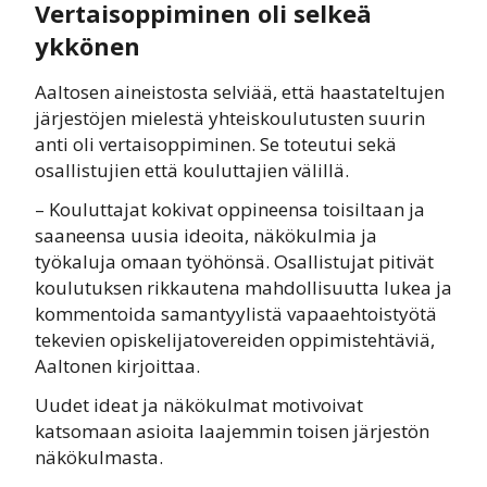
Vertaisoppiminen oli selkeä
ykkönen
Aaltosen aineistosta selviää, että haastateltujen
järjestöjen mielestä yhteiskoulutusten suurin
anti oli vertaisoppiminen. Se toteutui sekä
osallistujien että kouluttajien välillä.
– Kouluttajat kokivat oppineensa toisiltaan ja
saaneensa uusia ideoita, näkökulmia ja
työkaluja omaan työhönsä. Osallistujat pitivät
koulutuksen rikkautena mahdollisuutta lukea ja
kommentoida samantyylistä vapaaehtoistyötä
tekevien opiskelijatovereiden oppimistehtäviä,
Aaltonen kirjoittaa.
Uudet ideat ja näkökulmat motivoivat
katsomaan asioita laajemmin toisen järjestön
näkökulmasta.