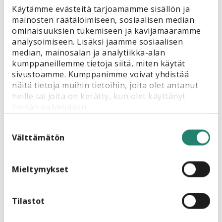
Käytämme evästeitä tarjoamamme sisällön ja
Siviksen valmiit verkkokoulutusmallit
mainosten räätälöimiseen, sosiaalisen median
ominaisuuksien tukemiseen ja kävijämäärämme
Lisätietoa Howspace-järjestelmästä
analysoimiseen. Lisäksi jaamme sosiaalisen
median, mainosalan ja analytiikka-alan
kumppaneillemme tietoja siitä, miten käytät
sivustoamme. Kumppanimme voivat yhdistää
näitä tietoja muihin tietoihin, joita olet antanut
heille tai joita on kerätty, kun olet käyttänyt
heidän palvelujaan.
Lue myös
Suostumuksen
valinta
Välttämätön
Mieltymykset
Tilastot