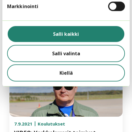
Markkinointi
24.11.2021
Koulutukset
Järjestökoulutusten uusi aika:
käyttövalmiit verkkokoulutukset ovat
täällä!
Salli kaikki
Salli valinta
Kiellä
7.9.2021
Koulutukset