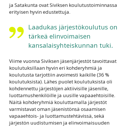
ja Satakunta ovat Siviksen koulutustoiminnassa
erityisen hyvin edustettuja.
Laadukas järjestökoulutus on
tärkeä elinvoimaisen
kansalaisyhteiskunnan tuki.
Viime vuonna Siviksen jäsenjärjestöt tavoittavat
koulutuksillaan hyvin eri kohderyhmiä ja
koulutusta tarjottiin avoimesti kaikille (36 %
koulutuksista). Lähes puolet koulutuksista oli
kohdennettu järjestöjen aktiivisille jäsenille,
luottamushenkilöille ja uusille vapaaehtoisille.
Näitä kohderyhmiä kouluttamalla järjestöt
varmistavat oman jäsenistönsä osaamisen
vapaaehtois- ja luottamustehtävissä, sekä
järjestön uudistumisen ja elinvoimaisuuden