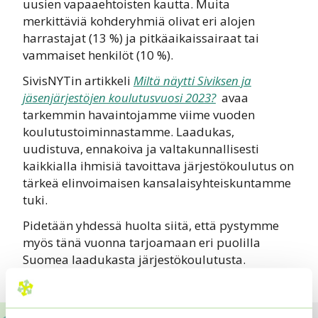
uusien vapaaehtoisten kautta. Muita
merkittäviä kohderyhmiä olivat eri alojen
harrastajat (13 %) ja pitkäaikaissairaat tai
vammaiset henkilöt (10 %).
SivisNYTin artikkeli
Miltä näytti Siviksen ja
jäsenjärjestöjen koulutusvuosi 2023?
avaa
tarkemmin havaintojamme viime vuoden
koulutustoiminnastamme. Laadukas,
uudistuva, ennakoiva ja valtakunnallisesti
kaikkialla ihmisiä tavoittava järjestökoulutus on
tärkeä elinvoimaisen kansalaisyhteiskuntamme
tuki.
Pidetään yhdessä huolta siitä, että pystymme
myös tänä vuonna tarjoamaan eri puolilla
Suomea laadukasta järjestökoulutusta.