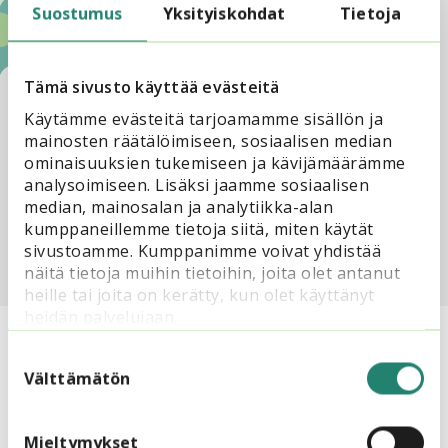
Suostumus
Yksityiskohdat
Tietoja
Kirjoittaja
Tämä sivusto käyttää evästeitä
Marita Salo
Käytämme evästeitä tarjoamamme sisällön ja
Toiminnanjohtaja,
mainosten räätälöimiseen, sosiaalisen median
Opintokeskus Sivis
ominaisuuksien tukemiseen ja kävijämäärämme
marita.salo@opintokeskussi
analysoimiseen. Lisäksi jaamme sosiaalisen
vis.fi
median, mainosalan ja analytiikka-alan
kumppaneillemme tietoja siitä, miten käytät
sivustoamme. Kumppanimme voivat yhdistää
näitä tietoja muihin tietoihin, joita olet antanut
heille tai joita on kerätty, kun olet käyttänyt
heidän palvelujaan.
Suostumuksen
Lue myös
valinta
Välttämätön
Mieltymykset