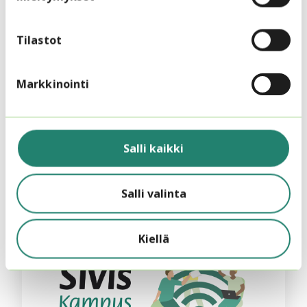
Tilastot
Markkinointi
15.6.2026
Siviksen äänellä
Kuka pääsee mukaan?
Salli kaikki
Salli valinta
Kiellä