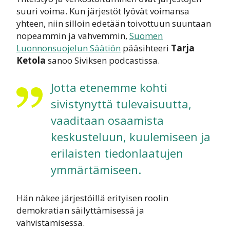
suuri voima. Kun järjestöt lyövät voimansa
yhteen, niin silloin edetään toivottuun suuntaan
nopeammin ja vahvemmin,
Suomen
Luonnonsuojelun Säätiön
pääsihteeri
Tarja
Ketola
sanoo Siviksen podcastissa.
Jotta etenemme kohti
sivistynyttä tulevaisuutta,
vaaditaan osaamista
keskusteluun, kuulemiseen ja
erilaisten tiedonlaatujen
ymmärtämiseen.
Hän näkee järjestöillä erityisen roolin
demokratian säilyttämisessä ja
vahvistamisessa.