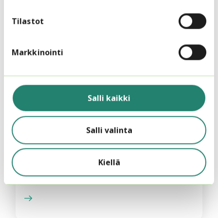
esittely
Tilastot
Markkinointi
Salli kaikki
Salli valinta
13.9.2022
Pinnalla NYT
Kiellä
PODCAST: 2. Arvot, sivistys ja kestävä
tulevaisuus