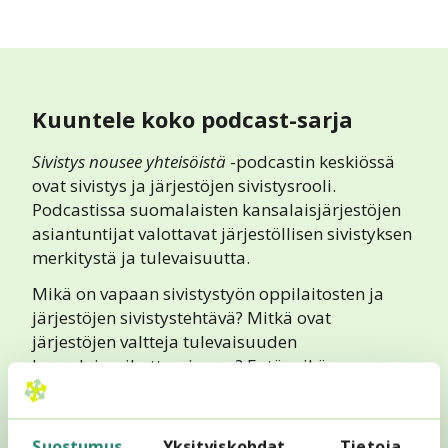
Kuuntele koko podcast-sarja
Sivistys nousee yhteisöistä
-podcastin keskiössä
ovat sivistys ja järjestöjen sivistysrooli.
Podcastissa suomalaisten kansalaisjärjestöjen
asiantuntijat valottavat järjestöllisen sivistyksen
merkitystä ja tulevaisuutta.
Mikä on vapaan sivistystyön oppilaitosten ja
järjestöjen sivistystehtävä? Mitkä ovat
järjestöjen valtteja tulevaisuuden
kansalaisvaikuttamisessa? Entä mikä on
suomalaisen kansalaistoiminnan ongelma ja
miten sitä voi ratkoa? Muun muassa näihin
kysymyksiin vastataan viisiosaisessa podcast-
Suostumus
Yksityiskohdat
Tietoja