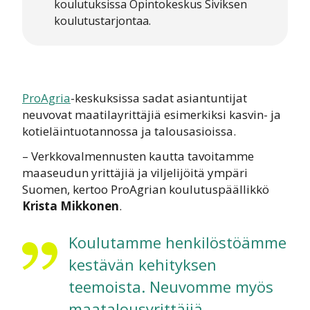
koulutuksissa Opintokeskus Siviksen
koulutustarjontaa.
ProAgria
-keskuksissa sadat asiantuntijat
neuvovat maatilayrittäjiä esimerkiksi kasvin- ja
kotieläintuotannossa ja talousasioissa.
– Verkkovalmennusten kautta tavoitamme
maaseudun yrittäjiä ja viljelijöitä ympäri
Suomen, kertoo ProAgrian koulutuspäällikkö
Krista Mikkonen
.
Koulutamme henkilöstöämme
kestävän kehityksen
teemoista. Neuvomme myös
maatalousyrittäjiä