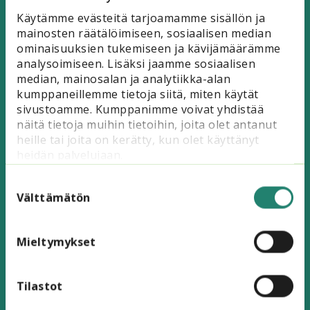
sen edistämiseen järjestöissä tarkoitettuja
Käytämme evästeitä tarjoamamme sisällön ja
työkaluja ja menetelmiä. Kuulet myös, miten
mainosten räätälöimiseen, sosiaalisen median
toiminnassa voi ottaa huomioon ympäristö- ja
ominaisuuksien tukemiseen ja kävijämäärämme
saavutettavuusnäkökulman.
analysoimiseen. Lisäksi jaamme sosiaalisen
median, mainosalan ja analytiikka-alan
Kouluttajana toimii Siviksen asiantuntija
kumppaneillemme tietoja siitä, miten käytät
Marion Fields.
Oivallisen järjestöesimerkin
sivustoamme. Kumppanimme voivat yhdistää
esittää Marttaliiton ympäristö- ja
näitä tietoja muihin tietoihin, joita olet antanut
ilmastoasioiden asiantuntija
Heidi Holmroos
,
heille tai joita on kerätty, kun olet käyttänyt
joka kertoo muun muassa ympäristömarttojen
heidän palvelujaan.
toiminnasta.
Suostumuksen
Koulutus on maksuton.
valinta
Välttämätön
Mieltymykset
Ilmoittaudu viimeistään 10.9.2024
Tilastot
Lue lisää kestävästä elämästä järjestöissä