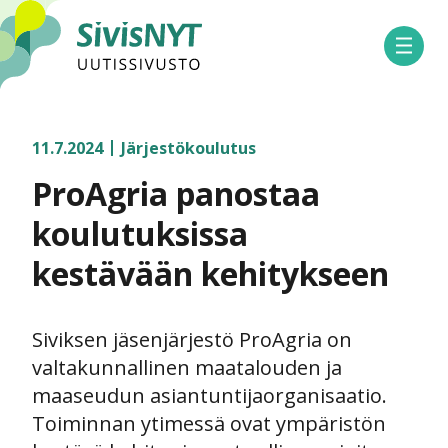
SivisNYT
Avaa 
11.7.2024
Järjestökoulutus
ProAgria panostaa
koulutuksissa
kestävään kehitykseen
Siviksen jäsenjärjestö ProAgria on
valtakunnallinen maatalouden ja
maaseudun asiantuntijaorganisaatio.
Toiminnan ytimessä ovat ympäristön