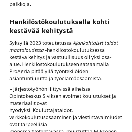
paikkoja.
Henkilöstökoulutuksella kohti
kestävää kehitystä
Syksyllä 2023 toteutetussa
Ajankohtaiset taidot
maataloudessa
-henkilöstökoulutuksessa
kestävä kehitys ja vastuullisuus oli yksi osa-
alue. Henkilöstökoulutukseen satsaamalla
ProAgria pitää yllä työntekijöiden
asiantuntijuutta ja työelämäosaamista.
– Järjestötyöhön liittyvissä aiheissa
Opintokeskus Siviksen avoimet koulutukset ja
materiaalit ovat
hyödyksi. Kouluttajataidot,
verkkokoulutusosaaminen ja viestintävalmiudet
ovat tarpeellisia
monessa työtehtävässä, muistuttaa Mikkonen.