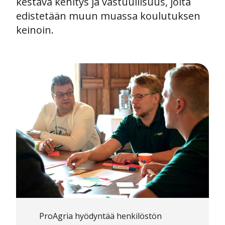
kestävä kehitys ja vastuullisuus, joita
edistetään muun muassa koulutuksen
keinoin.
ProAgria hyödyntää henkilöstön