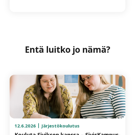
Entä luitko jo nämä?
12.6.2026
Järjestökoulutus
Kouluta Siviksen kanssa – SivisKampus-