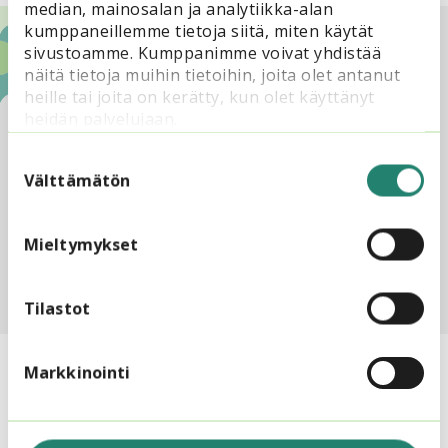
median, mainosalan ja analytiikka-alan
kumppaneillemme tietoja siitä, miten käytät
sivustoamme. Kumppanimme voivat yhdistää
Lisätietoja
näitä tietoja muihin tietoihin, joita olet antanut
heille tai joita on kerätty, kun olet käyttänyt
heidän palvelujaan.
Heidi Ristolainen
Suostumuksen
Asiantuntija, Opintokeskus
valinta
Välttämätön
Sivis
heidi.ristolainen@opintokes
kussivis.fi
Mieltymykset
Tilastot
Markkinointi
Lue myös