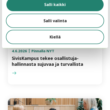
Salli kaikki
Salli valinta
Kiellä
4.6.2026
Pinnalla NYT
SivisKampus tekee osallistuja­
hallinnasta sujuvaa ja turvallista