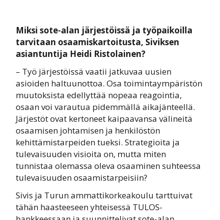
Miksi sote-alan järjestöissä ja työpaikoilla
tarvitaan osaamiskartoitusta, Siviksen
asiantuntija Heidi Ristolainen?
– Työ järjestöissä vaatii jatkuvaa uusien
asioiden haltuunottoa. Osa toimintaympäristön
muutoksista edellyttää nopeaa reagointia,
osaan voi varautua pidemmällä aikajänteellä.
Järjestöt ovat kertoneet kaipaavansa välineitä
osaamisen johtamisen ja henkilöstön
kehittämistarpeiden tueksi. Strategioita ja
tulevaisuuden visioita on, mutta miten
tunnistaa olemassa oleva osaaminen suhteessa
tulevaisuuden osaamistarpeisiin?
Sivis ja Turun ammattikorkeakoulu tarttuivat
tähän haasteeseen yhteisessä TULOS-
hankkeessaan ja suunnittelivat sote-alan