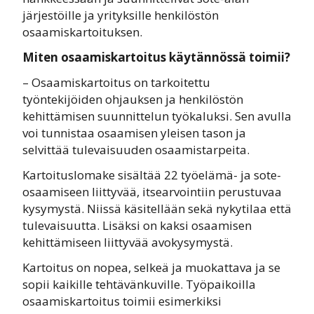
järjestöille ja yrityksille henkilöstön
osaamiskartoituksen.
Miten osaamiskartoitus käytännössä toimii?
– Osaamiskartoitus on tarkoitettu
työntekijöiden ohjauksen ja henkilöstön
kehittämisen suunnittelun työkaluksi. Sen avulla
voi tunnistaa osaamisen yleisen tason ja
selvittää tulevaisuuden osaamistarpeita.
Kartoituslomake sisältää 22 työelämä- ja sote-
osaamiseen liittyvää, itsearvointiin perustuvaa
kysymystä. Niissä käsitellään sekä nykytilaa että
tulevaisuutta. Lisäksi on kaksi osaamisen
kehittämiseen liittyvää avokysymystä.
Kartoitus on nopea, selkeä ja muokattava ja se
sopii kaikille tehtävänkuville. Työpaikoilla
osaamiskartoitus toimii esimerkiksi