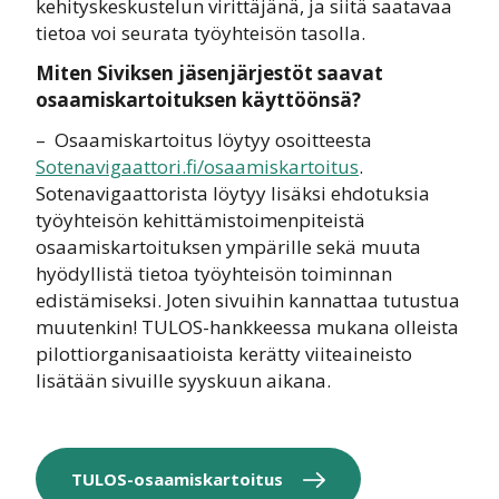
kehityskeskustelun virittäjänä, ja siitä saatavaa
tietoa voi seurata työyhteisön tasolla.
Miten Siviksen jäsenjärjestöt saavat
osaamiskartoituksen käyttöönsä?
– Osaamiskartoitus löytyy osoitteesta
Sotenavigaattori.fi/osaamiskartoitus
.
Sotenavigaattorista löytyy lisäksi ehdotuksia
työyhteisön kehittämistoimenpiteistä
osaamiskartoituksen ympärille sekä muuta
hyödyllistä tietoa työyhteisön toiminnan
edistämiseksi. Joten sivuihin kannattaa tutustua
muutenkin! TULOS-hankkeessa mukana olleista
pilottiorganisaatioista kerätty viiteaineisto
lisätään sivuille syyskuun aikana.
TULOS-osaamiskartoitus